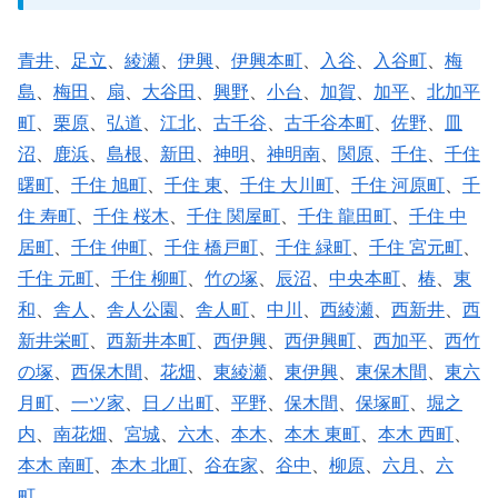
青井
、
足立
、
綾瀬
、
伊興
、
伊興本町
、
入谷
、
入谷町
、
梅
島
、
梅田
、
扇
、
大谷田
、
興野
、
小台
、
加賀
、
加平
、
北加平
町
、
栗原
、
弘道
、
江北
、
古千谷
、
古千谷本町
、
佐野
、
皿
沼
、
鹿浜
、
島根
、
新田
、
神明
、
神明南
、
関原
、
千住
、
千住
曙町
、
千住 旭町
、
千住 東
、
千住 大川町
、
千住 河原町
、
千
住 寿町
、
千住 桜木
、
千住 関屋町
、
千住 龍田町
、
千住 中
居町
、
千住 仲町
、
千住 橋戸町
、
千住 緑町
、
千住 宮元町
、
千住 元町
、
千住 柳町
、
竹の塚
、
辰沼
、
中央本町
、
椿
、
東
和
、
舎人
、
舎人公園
、
舎人町
、
中川
、
西綾瀬
、
西新井
、
西
新井栄町
、
西新井本町
、
西伊興
、
西伊興町
、
西加平
、
西竹
の塚
、
西保木間
、
花畑
、
東綾瀬
、
東伊興
、
東保木間
、
東六
月町
、
一ツ家
、
日ノ出町
、
平野
、
保木間
、
保塚町
、
堀之
内
、
南花畑
、
宮城
、
六木
、
本木
、
本木 東町
、
本木 西町
、
本木 南町
、
本木 北町
、
谷在家
、
谷中
、
柳原
、
六月
、
六
町
、